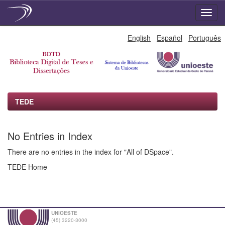
Skip
English
Español
Português
navigation
TEDE
No Entries in Index
There are no entries in the index for "All of DSpace".
TEDE Home
UNIOESTE
(45) 3220-3000