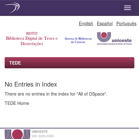
Skip
English
Español
Português
navigation
TEDE
No Entries in Index
There are no entries in the index for "All of DSpace".
TEDE Home
UNIOESTE
(45) 3220-3000