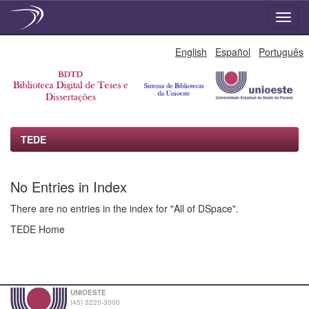
Skip
English
Español
Português
navigation
TEDE
No Entries in Index
There are no entries in the index for "All of DSpace".
TEDE Home
UNIOESTE
(45) 3220-3000