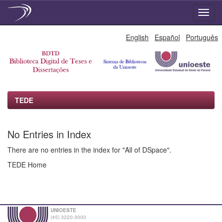
Skip
English
Español
Português
navigation
TEDE
No Entries in Index
There are no entries in the index for "All of DSpace".
TEDE Home
UNIOESTE
(45) 3220-3000