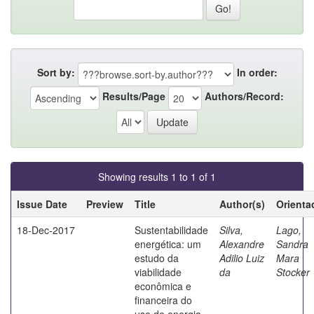
Sort by:
In order:
Results/Page
Authors/Record:
Showing results 1 to 1 of 1
Issue Date
Preview
Title
Author(s)
Orienta
18-Dec-2017
Sustentabilidade
Silva,
Lago,
energética: um
Alexandre
Sandra
estudo da
Adilio Luiz
Mara
viabilidade
da
Stocker
econômica e
financeira do
uso de energia