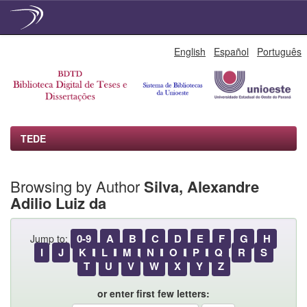
Skip
English
Español
Português
navigation
TEDE
Browsing by Author
Silva, Alexandre
Adilio Luiz da
0-9
A
B
C
D
E
F
G
H
Jump to:
I
J
K
L
M
N
O
P
Q
R
S
T
U
V
W
X
Y
Z
or enter first few letters: