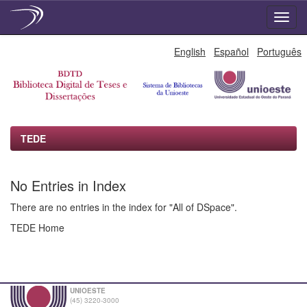
Skip
English
Español
Português
navigation
TEDE
No Entries in Index
There are no entries in the index for "All of DSpace".
TEDE Home
UNIOESTE
(45) 3220-3000