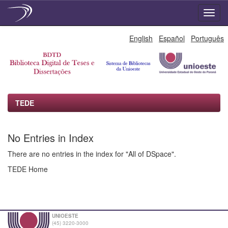
Skip
English
Español
Português
navigation
TEDE
No Entries in Index
There are no entries in the index for "All of DSpace".
TEDE Home
UNIOESTE
(45) 3220-3000