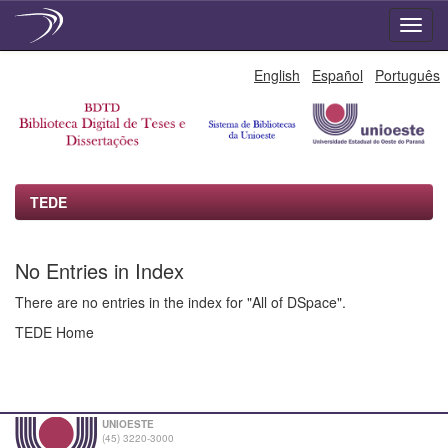
Skip
English
Español
Português
navigation
TEDE
No Entries in Index
There are no entries in the index for "All of DSpace".
TEDE Home
UNIOESTE
(45) 3220-3000