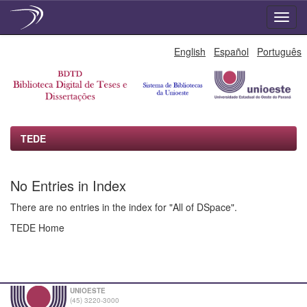
Skip
English
Español
Português
navigation
TEDE
No Entries in Index
There are no entries in the index for "All of DSpace".
TEDE Home
UNIOESTE
(45) 3220-3000