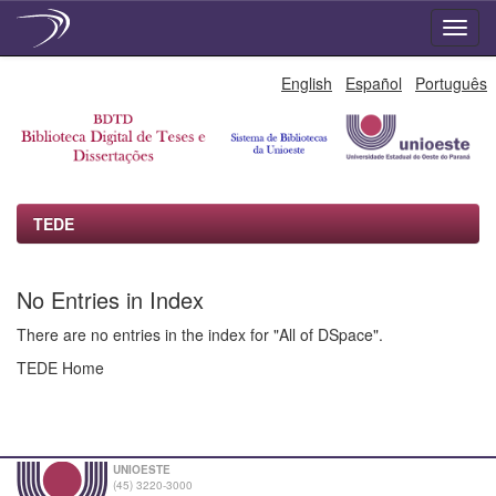
Skip
English
Español
Português
navigation
TEDE
No Entries in Index
There are no entries in the index for "All of DSpace".
TEDE Home
UNIOESTE
(45) 3220-3000