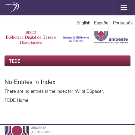
Skip
English
Español
Português
navigation
TEDE
No Entries in Index
There are no entries in the index for "All of DSpace".
TEDE Home
UNIOESTE
(45) 3220-3000