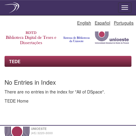
Skip
English
Español
Português
navigation
TEDE
No Entries in Index
There are no entries in the index for "All of DSpace".
TEDE Home
UNIOESTE
(45) 3220-3000