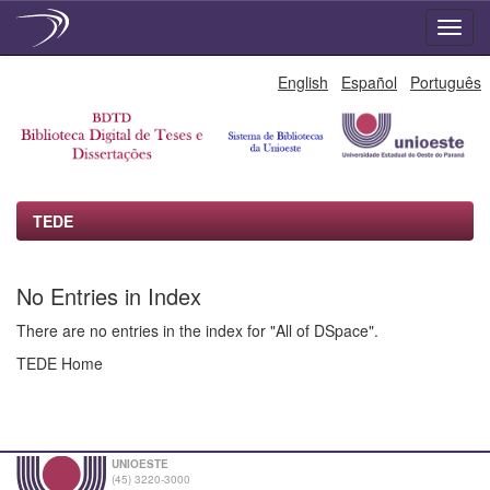
Skip
English
Español
Português
navigation
TEDE
No Entries in Index
There are no entries in the index for "All of DSpace".
TEDE Home
UNIOESTE
(45) 3220-3000