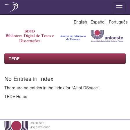
Skip
English
Español
Português
navigation
TEDE
No Entries in Index
There are no entries in the index for "All of DSpace".
TEDE Home
UNIOESTE
(45) 3220-3000