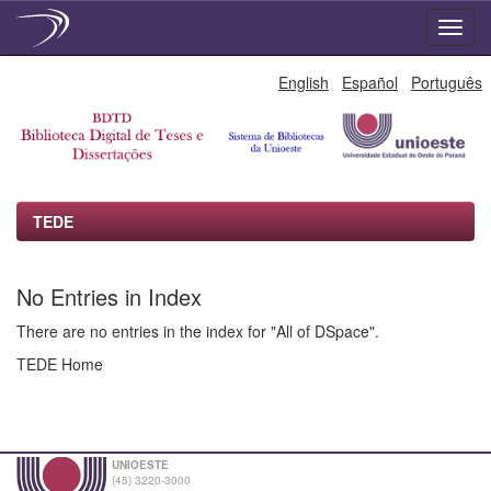
Skip
English
Español
Português
navigation
TEDE
No Entries in Index
There are no entries in the index for "All of DSpace".
TEDE Home
UNIOESTE
(45) 3220-3000