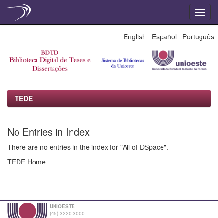
Skip
English
Español
Português
navigation
TEDE
No Entries in Index
There are no entries in the index for "All of DSpace".
TEDE Home
UNIOESTE
(45) 3220-3000