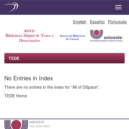
Skip
English
Español
Português
navigation
TEDE
No Entries in Index
There are no entries in the index for "All of DSpace".
TEDE Home
UNIOESTE
(45) 3220-3000