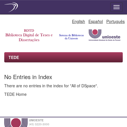
Skip
English
Español
Português
navigation
TEDE
No Entries in Index
There are no entries in the index for "All of DSpace".
TEDE Home
UNIOESTE
(45) 3220-3000