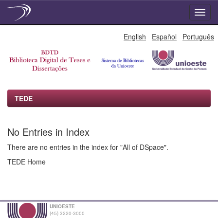
Skip
English
Español
Português
navigation
TEDE
No Entries in Index
There are no entries in the index for "All of DSpace".
TEDE Home
UNIOESTE
(45) 3220-3000