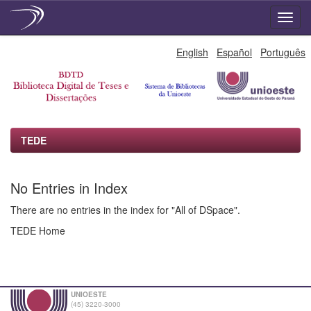
Skip
English
Español
Português
navigation
TEDE
No Entries in Index
There are no entries in the index for "All of DSpace".
TEDE Home
UNIOESTE
(45) 3220-3000