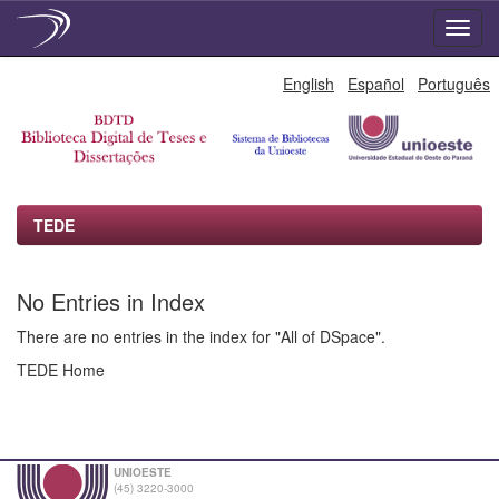
Skip
English
Español
Português
navigation
TEDE
No Entries in Index
There are no entries in the index for "All of DSpace".
TEDE Home
UNIOESTE
(45) 3220-3000