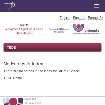
Skip
English
Español
Português
navigation
TEDE
No Entries in Index
There are no entries in the index for "All of DSpace".
TEDE Home
UNIOESTE
(45) 3220-3000