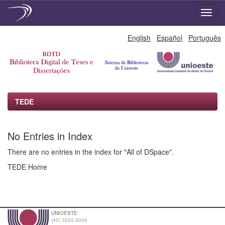
Skip
English
Español
Português
navigation
TEDE
No Entries in Index
There are no entries in the index for "All of DSpace".
TEDE Home
UNIOESTE
(45) 3220-3000