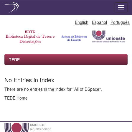
Skip
English
Español
Português
navigation
TEDE
No Entries in Index
There are no entries in the index for "All of DSpace".
TEDE Home
UNIOESTE
(45) 3220-3000