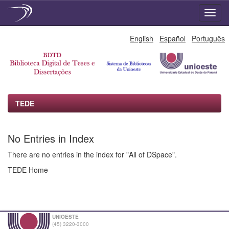
Skip
English
Español
Português
navigation
TEDE
No Entries in Index
There are no entries in the index for "All of DSpace".
TEDE Home
UNIOESTE
(45) 3220-3000