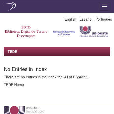
Skip
English
Español
Português
navigation
TEDE
No Entries in Index
There are no entries in the index for "All of DSpace".
TEDE Home
UNIOESTE
(45) 3220-3000