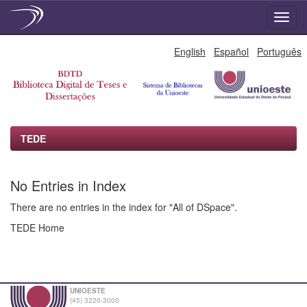
Skip
English
Español
Português
navigation
TEDE
No Entries in Index
There are no entries in the index for "All of DSpace".
TEDE Home
UNIOESTE
(45) 3220-3000