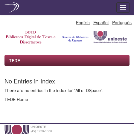
Skip
English
Español
Português
navigation
TEDE
No Entries in Index
There are no entries in the index for "All of DSpace".
TEDE Home
UNIOESTE
(45) 3220-3000