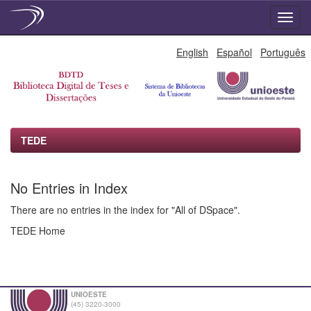
Skip
English
Español
Português
navigation
TEDE
No Entries in Index
There are no entries in the index for "All of DSpace".
TEDE Home
UNIOESTE
(45) 3220-3000