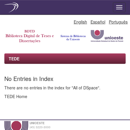
Skip
English
Español
Português
navigation
TEDE
No Entries in Index
There are no entries in the index for "All of DSpace".
TEDE Home
UNIOESTE
(45) 3220-3000