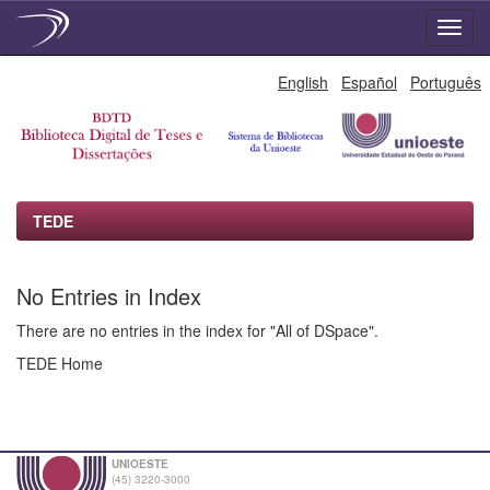
Skip
English
Español
Português
navigation
TEDE
No Entries in Index
There are no entries in the index for "All of DSpace".
TEDE Home
UNIOESTE
(45) 3220-3000