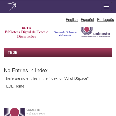
Skip
English
Español
Português
navigation
TEDE
No Entries in Index
There are no entries in the index for "All of DSpace".
TEDE Home
UNIOESTE
(45) 3220-3000