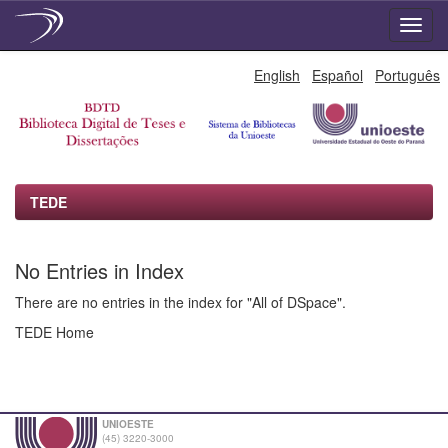
Skip
English
Español
Português
navigation
TEDE
No Entries in Index
There are no entries in the index for "All of DSpace".
TEDE Home
UNIOESTE
(45) 3220-3000