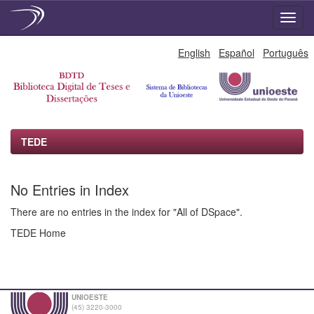
Skip
English
Español
Português
navigation
TEDE
No Entries in Index
There are no entries in the index for "All of DSpace".
TEDE Home
UNIOESTE
(45) 3220-3000