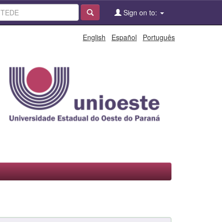
Sign on to:
English
Español
Português