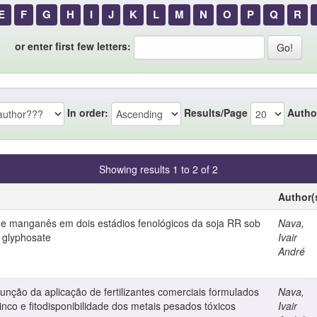
E
F
G
H
I
J
K
L
M
N
O
P
Q
R
or enter first few letters:
In order:
Results/Page
Autho
Showing results 1 to 2 of 2
Author(
 de manganês em dois estádios fenológicos da soja RR sob
Nava,
 glyphosate
Ivair
André
unção da aplicação de fertilizantes comerciais formulados
Nava,
inco e fitodisponibilidade dos metais pesados tóxicos
Ivair