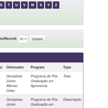
S
T
U
V
W
X
Y
Z
rs/Record:
s)
Orientador
Program
Type
Gonçalves
Programa de Pós-
Tese
Júnior,
Graduação em
Affonso
Agronomia
Celso
Gonçalves
Programa de Pós-
Dissertação
Júnior,
Graduação em