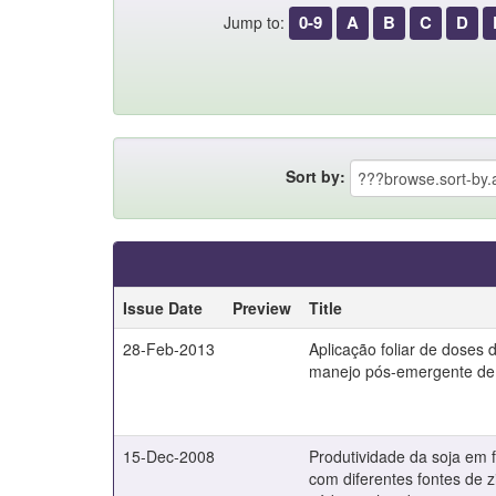
0-9
A
B
C
D
Jump to:
Sort by:
Issue Date
Preview
Title
28-Feb-2013
Aplicação foliar de doses
manejo pós-emergente de
15-Dec-2008
Produtividade da soja em f
com diferentes fontes de z