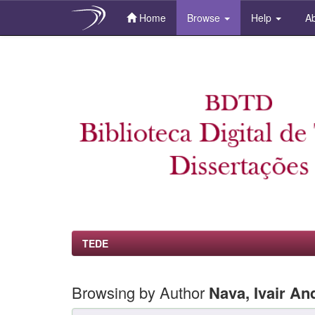
Home
Browse
Help
Ab
Skip
navigation
TEDE
Browsing by Author
Nava, Ivair An