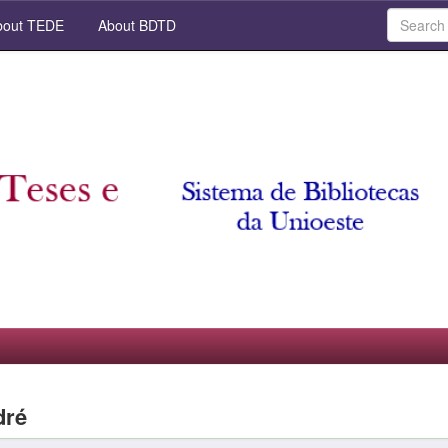
out TEDE
About BDTD
dré