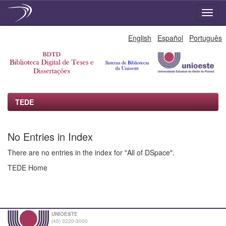
Skip
English
Español
Português
navigation
TEDE
No Entries in Index
There are no entries in the index for "All of DSpace".
TEDE Home
UNIOESTE
(45) 3220-3000