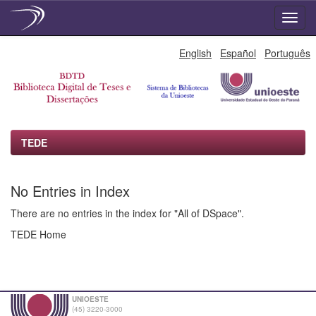
Skip
English
Español
Português
navigation
TEDE
No Entries in Index
There are no entries in the index for "All of DSpace".
TEDE Home
UNIOESTE
(45) 3220-3000