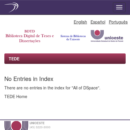
Skip
English
Español
Português
navigation
TEDE
No Entries in Index
There are no entries in the index for "All of DSpace".
TEDE Home
UNIOESTE
(45) 3220-3000