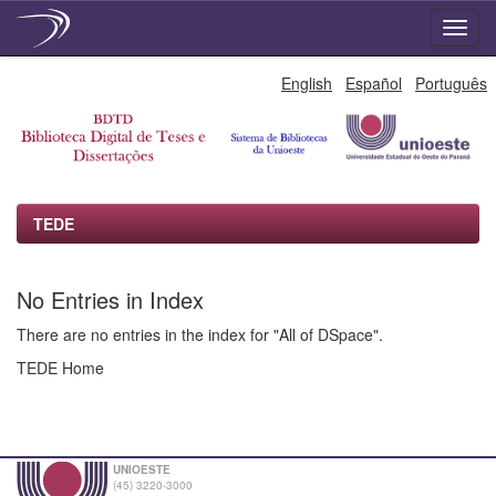
Skip
English
Español
Português
navigation
TEDE
No Entries in Index
There are no entries in the index for "All of DSpace".
TEDE Home
UNIOESTE
(45) 3220-3000