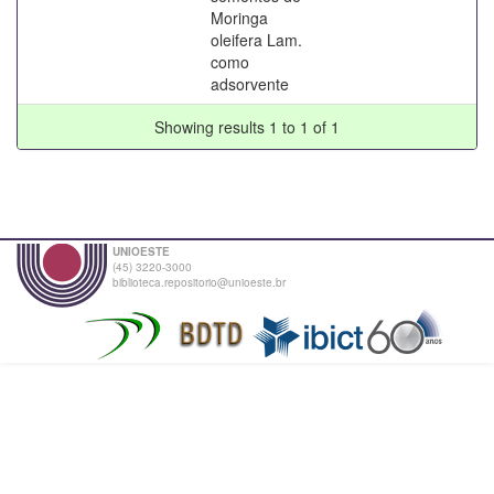
Moringa
oleifera Lam.
como
adsorvente
Showing results 1 to 1 of 1
UNIOESTE
(45) 3220-3000
biblioteca.repositorio@unioeste.br