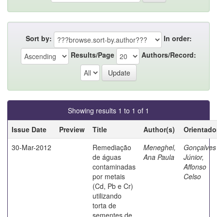
Sort by:
In order:
Results/Page
Authors/Record:
Showing results 1 to 1 of 1
Issue Date
Preview
Title
Author(s)
Orientado
30-Mar-2012
Remediação
Meneghel,
Gonçalves
de águas
Ana Paula
Júnior,
contaminadas
Affonso
por metais
Celso
(Cd, Pb e Cr)
utilizando
torta de
sementes de