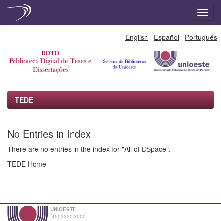
Skip
English
Español
Português
navigation
TEDE
No Entries in Index
There are no entries in the index for "All of DSpace".
TEDE Home
UNIOESTE
(45) 3220-3000