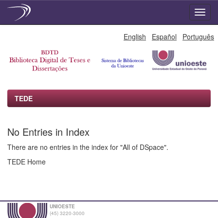
Skip
English
Español
Português
navigation
TEDE
No Entries in Index
There are no entries in the index for "All of DSpace".
TEDE Home
UNIOESTE
(45) 3220-3000