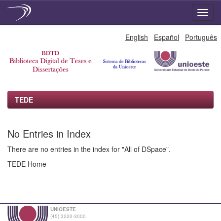
Skip
English
Español
Português
navigation
TEDE
No Entries in Index
There are no entries in the index for "All of DSpace".
TEDE Home
UNIOESTE
(45) 3220-3000