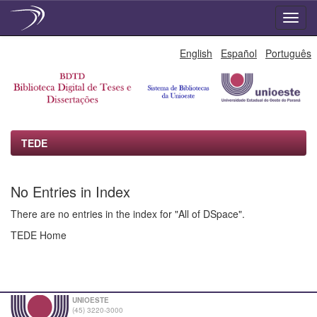
Skip
English
Español
Português
navigation
TEDE
No Entries in Index
There are no entries in the index for "All of DSpace".
TEDE Home
UNIOESTE
(45) 3220-3000