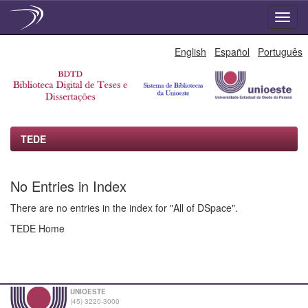
Skip
English
Español
Português
navigation
TEDE
No Entries in Index
There are no entries in the index for "All of DSpace".
TEDE Home
UNIOESTE
(45) 3220-3000