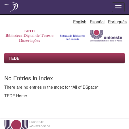
Skip
English
Español
Português
navigation
TEDE
No Entries in Index
There are no entries in the index for "All of DSpace".
TEDE Home
UNIOESTE
(45) 3220-3000