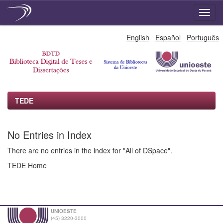
Skip
English
Español
Português
navigation
TEDE
No Entries in Index
There are no entries in the index for "All of DSpace".
TEDE Home
UNIOESTE
(45) 3220-3000