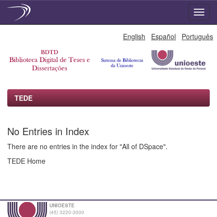
Skip
English
Español
Português
navigation
TEDE
No Entries in Index
There are no entries in the index for "All of DSpace".
TEDE Home
UNIOESTE
(45) 3220-3000