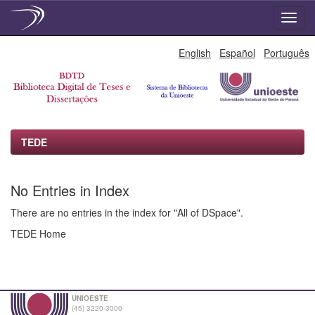
Skip
English
Español
Português
navigation
TEDE
No Entries in Index
There are no entries in the index for "All of DSpace".
TEDE Home
UNIOESTE
(45) 3220-3000