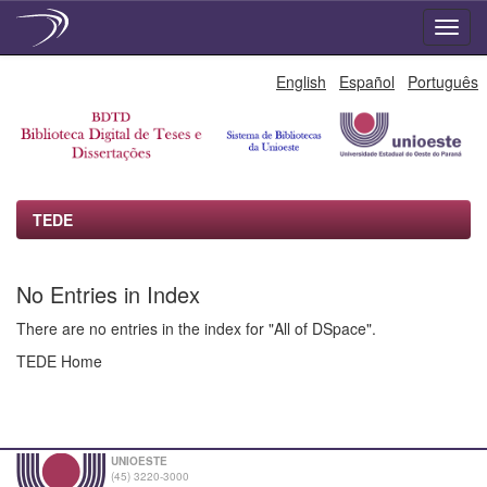
Skip
English
Español
Português
navigation
TEDE
No Entries in Index
There are no entries in the index for "All of DSpace".
TEDE Home
UNIOESTE
(45) 3220-3000